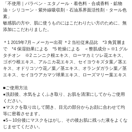
「不使用｜パラベン・エタノール・着色料・合成香料・鉱物
油・シリコーン・紫外線吸収剤・石油系界面活性剤・タール色
素」
敏感肌の方や、肌に使うものにはこだわりたい方のために、無
添加にこだわりました。
＊1 2019年7月～メーカー出荷 ＊2 当社従来品比 *3 角質層ま
で *4 保湿効果による *5 乾燥による ＜整肌成分＞※1 グル
タチオン ※2 ニンニク根エキス、ローマカミツレ花エキス、
ゴボウ根エキス、アルニカ花エキス、セイヨウキズタ葉／茎エ
キス、オドリコソウ花／葉／茎エキス、オランダガラシ葉／茎
エキス、セイヨウアカマツ球果エキス、ローズマリー葉エキス
■ご使用方法
●洗顔後、水気をよくふき取り、お肌を清潔にしてからご使用
ください。
●マスクを取り出して開き、目元の部分からお顔に合わせて均
等に密着させます。
●5～10分後にマスクをはがし、その後お肌に残った液をよくな
じませてください。