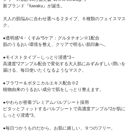
新ブランド『fuwaku』が誕生。
大人の肌悩みに合わせ選べる２タイプ、６種類のフェイスマス
ク。
●透明感*4・くすみ*5ケア：グルタチオン※1配合
肌のうるおい環境を整え、クリアで明るい肌印象へ。
●モイストタイプ～しっとり浸透*3～
高濃度*2アンプル配合で変化する大人肌にみずみずしい潤いを
届ける、毎日使いたくなるようなマスク。
●フラワー＆ボタニカルエキス配合※2
植物由来のうるおい成分で肌をしっとり整えます。
●やわらか密着プレミアムパルプシート採用
ピタッとフィットするパルプシートで高濃度アンプル*2が肌に
しっとり浸透*3。
●毎日つかうものだから。お肌に嬉しい、９つのフリー。