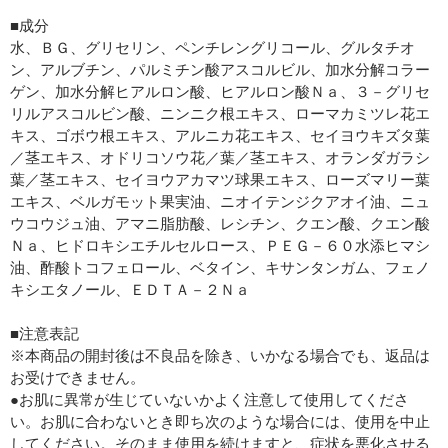
■成分
水、ＢＧ、グリセリン、ペンチレングリコール、グルタチオ
ン、アルブチン、パルミチン酸アスコルビル、加水分解コラー
ゲン、加水分解ヒアルロン酸、ヒアルロン酸Ｎａ、３－グリセ
リルアスコルビン酸、ニンニク根エキス、ローマカミツレ花エ
キス、ゴボウ根エキス、アルニカ花エキス、セイヨウキズタ葉
／茎エキス、オドリコソウ花／葉／茎エキス、オランダガラシ
葉／茎エキス、セイヨウアカマツ球果エキス、ローズマリー葉
エキス、ベルガモット果実油、ニオイテンジクアオイ油、ニュ
ウコウジュ油、アマニ脂肪酸、レシチン、クエン酸、クエン酸
Ｎａ、ヒドロキシエチルセルロース、ＰＥＧ－６０水添ヒマシ
油、酢酸トコフェロール、ベタイン、キサンタンガム、フェノ
キシエタノール、ＥＤＴＡ－２Ｎａ
■注意表記
※本商品の開封後は不良品を除き、いかなる場合でも、返品は
お受けできません。
●お肌に異常が生じていないかよく注意して使用してくださ
い。お肌に合わないとき即ち次のような場合には、使用を中止
してください。そのまま使用を続けますと、症状を悪化させる