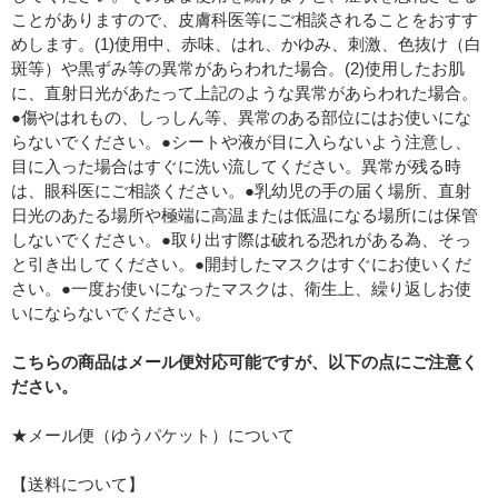
ことがありますので、皮膚科医等にご相談されることをおすす
めします。(1)使用中、赤味、はれ、かゆみ、刺激、色抜け（白
斑等）や黒ずみ等の異常があらわれた場合。(2)使用したお肌
に、直射日光があたって上記のような異常があらわれた場合。
●傷やはれもの、しっしん等、異常のある部位にはお使いにな
らないでください。●シートや液が目に入らないよう注意し、
目に入った場合はすぐに洗い流してください。異常が残る時
は、眼科医にご相談ください。●乳幼児の手の届く場所、直射
日光のあたる場所や極端に高温または低温になる場所には保管
しないでください。●取り出す際は破れる恐れがある為、そっ
と引き出してください。●開封したマスクはすぐにお使いくだ
さい。●一度お使いになったマスクは、衛生上、繰り返しお使
いにならないでください。
こちらの商品はメール便対応可能ですが、以下の点にご注意く
ださい。
★メール便（ゆうパケット）について
【送料について】