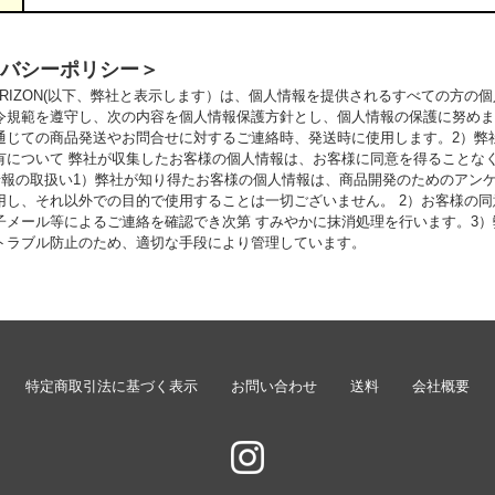
バシーポリシー＞
ORIZON(以下、弊社と表示します）は、個人情報を提供されるすべての方の
令規範を遵守し、次の内容を個人情報保護方針とし、個人情報の保護に努めま
通じての商品発送やお問合せに対するご連絡時、発送時に使用します。2）弊
有について 弊社が収集したお客様の個人情報は、お客様に同意を得ることな
情報の取扱い1）弊社が知り得たお客様の個人情報は、商品開発のためのアン
用し、それ以外での目的で使用することは一切ございません。 2）お客様の
子メール等によるご連絡を確認でき次第 すみやかに抹消処理を行います。3
トラブル防止のため、適切な手段により管理しています。
特定商取引法に基づく表示
お問い合わせ
送料
会社概要