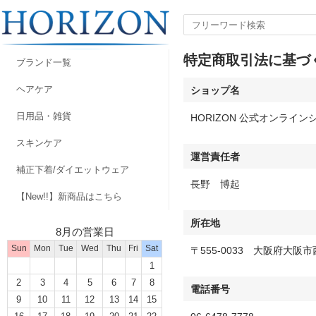
特定商取引法に基づ
ブランド一覧
ヘアケア
ショップ名
日用品・雑貨
HORIZON 公式オンライン
スキンケア
運営責任者
補正下着/ダイエットウェア
長野 博起
【New!!】新商品はこちら
所在地
8月の営業日
Sun
Mon
Tue
Wed
Thu
Fri
Sat
〒555-0033 大阪府大阪市
1
2
3
4
5
6
7
8
電話番号
9
10
11
12
13
14
15