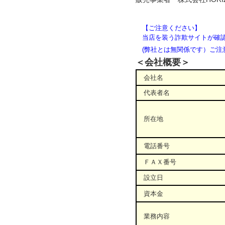
【ご注意ください】
当店を装う詐欺サイトが確認
(弊社とは無関係です）ご注
＜会社概要＞
会社名
代表者名
所在地
電話番号
ＦＡＸ番号
設立日
資本金
業務内容