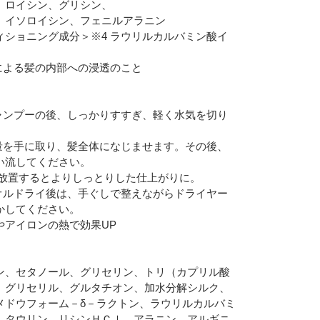
、ロイシン、グリシン、
、イソロイシン、フェニルアラニン
ィショニング成分＞※4 ラウリルカルバミン酸イ
合による髪の内部への浸透のこと
】シャンプーの後、しっかりすすぎ、軽く水気を切り
】適量を手に取り、髪全体になじませます。その後、
い流してください。
度、放置するとよりしっとりした仕上がりに。
】タオルドライ後は、手ぐしで整えながらドライヤー
かしてください。
やアイロンの熱で効果UP
ン、セタノール、グリセリン、トリ（カプリル酸
）グリセリル、グルタチオン、加水分解シルク、
メドウフォーム－δ－ラクトン、ラウリルカルバミ
、タウリン、リシンＨＣｌ、アラニン、アルギニ