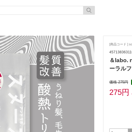
[商品コード ] sc
45713836311
＆labo
ーラルフ
価格 275円
275円