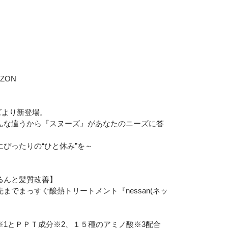
必須
ル
シーポリシーをご確認ください。
ZON
ーズより新登場。
んな違うから『スヌーズ』があなたのニーズに答
プライバシーポリシーを確認しました。
ぴったりの“ひと休み”を～
るんと髪質改善】
までまっすぐ酸熱トリートメント『nessan(ネッ
※1とＰＰＴ成分※2、１５種のアミノ酸※3配合