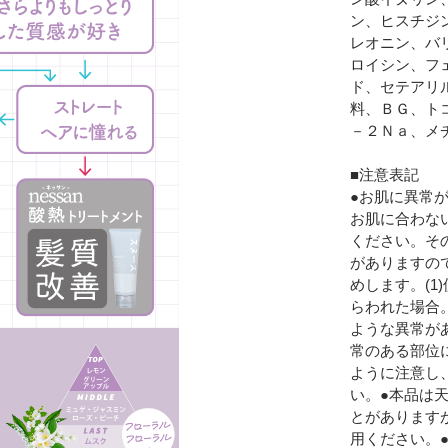
ン、ヒスチジ
レオニン、バ
ロイシン、フ
ド、セテアリ
料、ＢＧ、ト
－２Ｎａ、メ
■注意表記
●お肌に異常
お肌に合わな
ください。そ
がありますの
めします。(
らわれた場合
ような異常が
常のある部位
ように注意し
い。●本品は
とがあります
用ください。