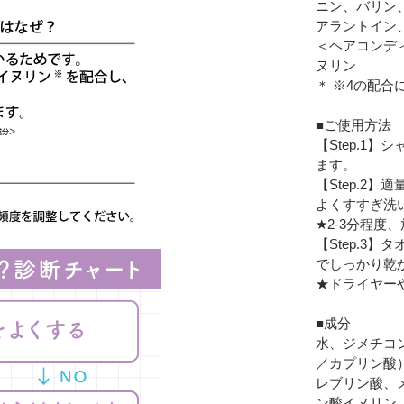
ニン、バリン
アラントイン
＜ヘアコンデ
ヌリン
＊ ※4の配
■ご使用方法
【Step.1
ます。
【Step.2
よくすすぎ洗
★2-3分程
【Step.3
でしっかり乾
★ドライヤー
■成分
水、ジメチコ
／カプリン酸
レブリン酸、
ン酸イヌリン