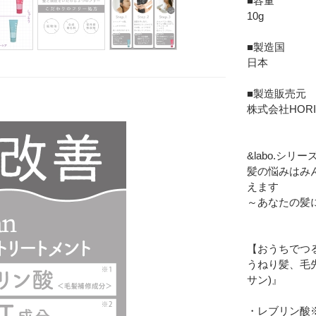
■容量
10g
■製造国
日本
Eメー
■製造販売元
プライバ
株式会社HORI
&labo.シリ
髪の悩みはみ
えます
～あなたの髪に
【おうちでつ
うねり髪、毛先
サン)』
・レブリン酸