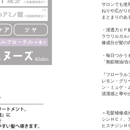
サロンでも使
ねりや広がり
まとまりのあ
・浸透力ＵＰ
ラウリルカル
修成分が髪の
・毎日つかう
「無鉱物油/
『フローラル
レモン・グリ
ン・ミュゲ・
清潔感と華や
＜毛髪補修成分
シンＨＣｌ、
ヒスチジンＨ