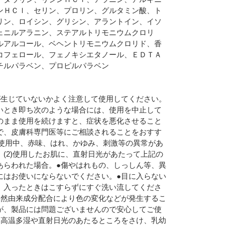
ンＨＣｌ、セリン、プロリン、グルタミン酸、ト
リン、ロイシン、グリシン、アラントイン、イソ
ェニルアラニン、ステアルトリモニウムクロリ
ルアルコール、ベヘントリモニウムクロリド、香
コフェロール、フェノキシエタノール、ＥＤＴＡ
チルパラベン、プロピルパラベン
が生じていないかよく注意して使用してください。
いとき即ち次のような場合には、使用を中止して
のまま使用を続けますと、症状を悪化させること
で、皮膚科専門医等にご相談されることをおすす
1)使用中、赤味、はれ、かゆみ、刺激等の異常があ
。(2)使用したお肌に、直射日光があたって上記の
あらわれた場合。●傷やはれもの、しっしん等、異
にはお使いにならないでください。●目に入らない
、入ったときはこすらずにすぐ洗い流してくださ
天然由来成分配合により色の変化などが発生するこ
が、製品には問題ございませんので安心してご使
●高温多湿や直射日光のあたるところをさけ、乳幼