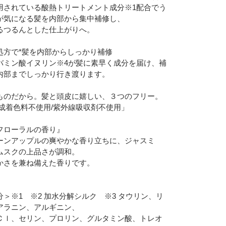
用されている酸熱トリートメント成分※1配合でう
が気になる髪を内部から集中補修し、
るつるんとした仕上がりへ。
処方で*髪を内部からしっかり補修
バミン酸イヌリン※4が髪に素早く成分を届け、補
内部までしっかり行き渡ります。
ものだから。髪と頭皮に嬉しい、３つのフリー。
合成着色料不使用/紫外線吸収剤不使用」
フローラルの香り』
ーンアップルの爽やかな香り立ちに、ジャスミ
ムスクの上品さが調和。
かさを兼ね備えた香りです。
＞※1 ※2 加水分解シルク ※3 タウリン、リ
アラニン、アルギニン、
Ｃｌ、セリン、プロリン、グルタミン酸、トレオ