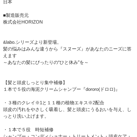
日本
■製造販売元
株式会社HORIZON
&labo.シリーズより新登場。
髪の悩みはみんな違うから『スヌーズ』があなたのニーズに答
えます
～あなたの髪にぴったりの“ひと休み”を～
【髪と頭皮しっとり集中補修】
１本で５役の海泥クリームシャンプー『dororo(ドロロ)』
・３種のクレイ※1と１１種の植物エキス※2配合
頭皮の汚れをやさしく吸着し、髪と頭皮にうるおいを与え、し
っとり洗い上げます。
・１本で５役 時短補修
シャンプー・コンディショナー・トリートメント・頭皮ケア・