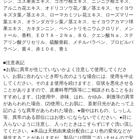
シン、ユズ果実エキス、ゴボウ根エキス、ニンニク根エキス、
アルニカ花エキス、オドリコソウ花／葉／茎エキス、セイヨウ
キズタ葉／茎エキス、ローマカミツレ花エキス、ローズマリー
葉エキス、オランダガラシ葉／茎エキス、セイヨウアカマツ球
果エキス、カキタンニン、ベヘントリモニウムクロリド、メン
トール、香料、ＥＤＴＡ－２Ｎａ、ＢＧ、クエン酸Ｎａ、ステ
アリン酸グリセリル、硫酸亜鉛、メチルパラベン、プロピルパ
ラベン、黄４、赤１０６、青１
■注意表記
●お肌に異常が生じていないかよく注意して使用してくださ
い。お肌に合わないとき即ち次のような場合には、使用を中止
してください。そのまま使用を続けますと、症状を悪化させる
ことがありますので、皮膚科専門医等にご相談されることをお
すすめします。(1)使用中、赤味、はれ、かゆみ、刺激等の異常
があらわれた場合。(2)使用したお肌に、直射日光があたって上
記のような異常があらわれた場合。●傷やはれもの、しっしん
等、異常のある部位にはお使いにならないでください。●目に
入らないように注意し、入ったときはこすらずにすぐ洗い流し
てください。●本品は天然由来成分配合により色の変化などが
発生することがありますが、製品には問題ございませんので安