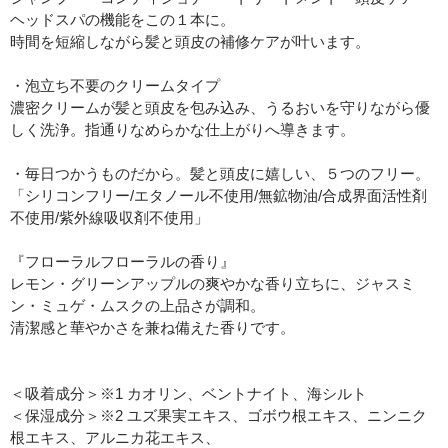
ヘッドスパの機能をこの１本に。
時間を短縮しながら髪と頭皮の補修ケアが叶います。
・泡立ち不要のクリームタイプ
濃密クリームが髪と頭皮を包み込み、うるおいを守りながら優
しく洗浄。指通りなめらかな仕上がりへ導きます。
・毎日つかうものだから。髪と頭皮に嬉しい、５つのフリー。
「シリコンフリー/エタノール不使用/無鉱物油/合成界面活性剤
不使用/紫外線吸収剤不使用」
『フローラルフローラルの香り』
レモン・グリーンアップルの爽やかな香り立ちに、ジャスミ
ン・ミュゲ・ムスクの上品さが調和。
清潔感と華やかさを兼ね備えた香りです。
＜吸着成分＞※1 カオリン、ベントナイト、海シルト
＜保湿成分＞※2 ユズ果実エキス、ゴボウ根エキス、ニンニク
根エキス、アルニカ花エキス、