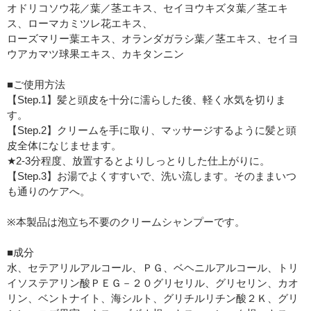
オドリコソウ花／葉／茎エキス、セイヨウキズタ葉／茎エキ
ス、ローマカミツレ花エキス、
ローズマリー葉エキス、オランダガラシ葉／茎エキス、セイヨ
ウアカマツ球果エキス、カキタンニン
■ご使用方法
【Step.1】髪と頭皮を十分に濡らした後、軽く水気を切りま
す。
【Step.2】クリームを手に取り、マッサージするように髪と頭
皮全体になじませます。
★2-3分程度、放置するとよりしっとりした仕上がりに。
【Step.3】お湯でよくすすいで、洗い流します。そのままいつ
も通りのケアへ。
※本製品は泡立ち不要のクリームシャンプーです。
■成分
水、セテアリルアルコール、ＰＧ、ベヘニルアルコール、トリ
イソステアリン酸ＰＥＧ－２０グリセリル、グリセリン、カオ
リン、ベントナイト、海シルト、グリチルリチン酸２Ｋ、グリ