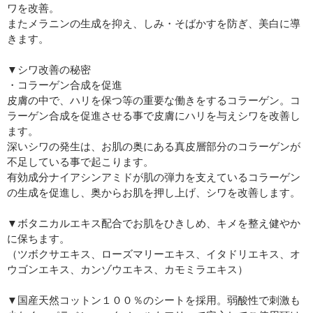
ワを改善。
またメラニンの生成を抑え、しみ・そばかすを防ぎ、美白に導
きます。
▼シワ改善の秘密
・コラーゲン合成を促進
皮膚の中で、ハリを保つ等の重要な働きをするコラーゲン。コ
ラーゲン合成を促進させる事で皮膚にハリを与えシワを改善し
ます。
深いシワの発生は、お肌の奥にある真皮層部分のコラーゲンが
不足している事で起こります。
有効成分ナイアシンアミドが肌の弾力を支えているコラーゲン
の生成を促進し、奥からお肌を押し上げ、シワを改善します。
▼ボタニカルエキス配合でお肌をひきしめ、キメを整え健やか
に保ちます。
（ツボクサエキス、ローズマリーエキス、イタドリエキス、オ
ウゴンエキス、カンゾウエキス、カモミラエキス）
▼国産天然コットン１００％のシートを採用。弱酸性で刺激も