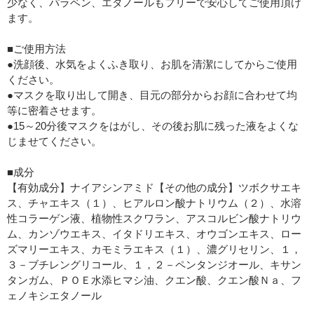
少なく、パラベン、エタノールもフリーで安心してご使用頂け
ます。
■ご使用方法
●洗顔後、水気をよくふき取り、お肌を清潔にしてからご使用
ください。
●マスクを取り出して開き、目元の部分からお顔に合わせて均
等に密着させます。
●15～20分後マスクをはがし、その後お肌に残った液をよくな
じませてください。
■成分
【有効成分】ナイアシンアミド【その他の成分】ツボクサエキ
ス、チャエキス（１）、ヒアルロン酸ナトリウム（２）、水溶
性コラーゲン液、植物性スクワラン、アスコルビン酸ナトリウ
ム、カンゾウエキス、イタドリエキス、オウゴンエキス、ロー
ズマリーエキス、カモミラエキス（１）、濃グリセリン、１，
３－ブチレングリコール、１，２－ペンタンジオール、キサン
タンガム、ＰＯＥ水添ヒマシ油、クエン酸、クエン酸Ｎａ、フ
ェノキシエタノール