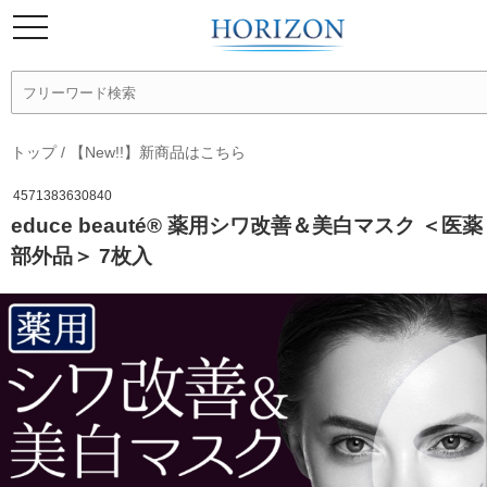
トップ
/
【New!!】新商品はこちら
4571383630840
educe beauté® 薬用シワ改善＆美白マスク ＜医薬
部外品＞ 7枚入