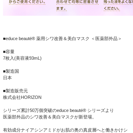
■educe beauté® 薬用シワ改善＆美白マスク ＜医薬部外品＞
■容量
7枚入(美容液93mL)
■製造国
日本
■製造販売元
株式会社HORIZON
シリーズ累計50万個突破のeduce beauté® シリーズより
医薬部外品のシワ改善＆美白マスクが新登場。
有効成分ナイアシンアミドがお肌の奥の真皮層へと働きかけシ