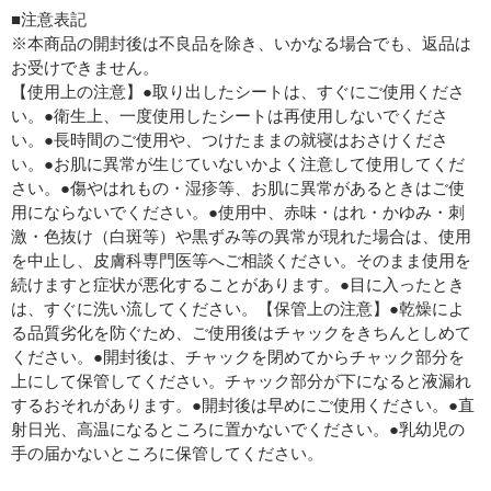
■注意表記
※本商品の開封後は不良品を除き、いかなる場合でも、返品は
お受けできません。
【使用上の注意】●取り出したシートは、すぐにご使用くださ
い。●衛生上、一度使用したシートは再使用しないでくださ
い。●長時間のご使用や、つけたままの就寝はおさけくださ
い。●お肌に異常が生じていないかよく注意して使用してくだ
さい。●傷やはれもの・湿疹等、お肌に異常があるときはご使
用にならないでください。●使用中、赤味・はれ・かゆみ・刺
激・色抜け（白斑等）や黒ずみ等の異常が現れた場合は、使用
を中止し、皮膚科専門医等へご相談ください。そのまま使用を
続けますと症状が悪化することがあります。●目に入ったとき
は、すぐに洗い流してください。【保管上の注意】●乾燥によ
る品質劣化を防ぐため、ご使用後はチャックをきちんとしめて
ください。●開封後は、チャックを閉めてからチャック部分を
上にして保管してください。チャック部分が下になると液漏れ
するおそれがあります。●開封後は早めにご使用ください。●直
射日光、高温になるところに置かないでください。●乳幼児の
手の届かないところに保管してください。