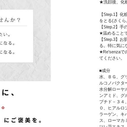
★洗顔後、化
【Step.1
をとる(さくら
【Step.2】
★温めること
【Step.3
る。特に気に
★Re’sen
てください。
■成分
水、ＢＧ、グ
ルコノバクタ
水分解ローヤ
ンアミド、グ
プチド－３４
０、ヒアルロ
ラーゲン、キ
ス、ローマカ
ツレ花エキス