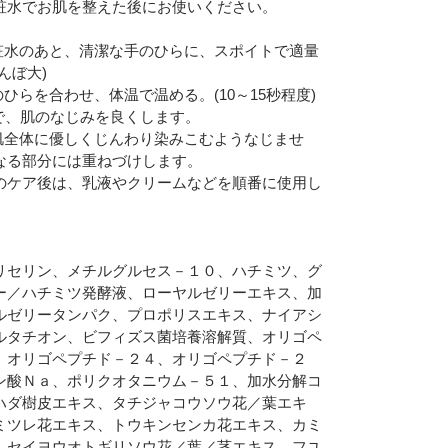
粧水でお肌を整えた後にお使いください。
】化粧水のあと、清潔な手のひらに、スポイトで適量
んぼ大)
手のひらを合わせ、体温で温める。(10～15秒程度)
で、肌のなじみを良くします。
】お肌全体に優しくじんわり染みこむようなじませ
なる部分には重ねづけします。
zaでのケア後は、乳液やクリームなどを順番に使用し
リセリン、メチルグルセス－１０、ハチミツ、グ
ー／ハチミツ発酵液、ローヤルゼリーエキス、加
ルゼリータンパク、プロポリスエキス、ナイアシ
ルタチオン、ビフィズス菌培養溶解質、オリゴペ
、オリゴペプチド－２４、オリゴペプチド－２
ン酸Ｎａ、ポリクオタニウム－５１、加水分解コ
ハダ樹皮エキス、タチジャコウソウ花／葉エキ
ミツレ花エキス、トウキンセンカ花エキス、カミ
、セイヨウオトギリソウ花／葉／茎エキス、フユ