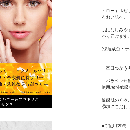
・ローヤルゼ
るおい肌へ。
肌になじみや
かり届けます
(保湿成分：ナ
・毎日つかう
「パラペン無添
使用/紫外線
敏感肌の方や
添加にこだわ
■ご使用方法