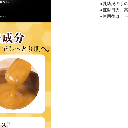
●乳幼児の手
●直射日光、
●使用後はし