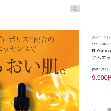
[商品コード ] sc
45713836307
Re’se
アムエッ
価格 9,900円
9,900