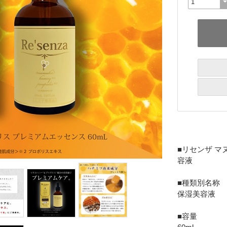
■リセンザ マ
容液
■種類別名称
保湿美容液
■容量