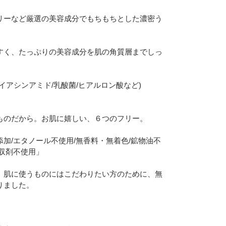
リーなど厳選の美容成分でもちもちとした濃密う
すく、たっぷりの美容成分を肌の角質層までしっ
。
イアシンアミド/乳酸菌/ヒアルロン酸など)
ものだから。お肌に嬉しい、６つのフリー。
加/エタノール不使用/無香料・無着色/鉱物油不
吸収剤不使用」
、肌に使うものにはこだわりたい方のために、無
りました。