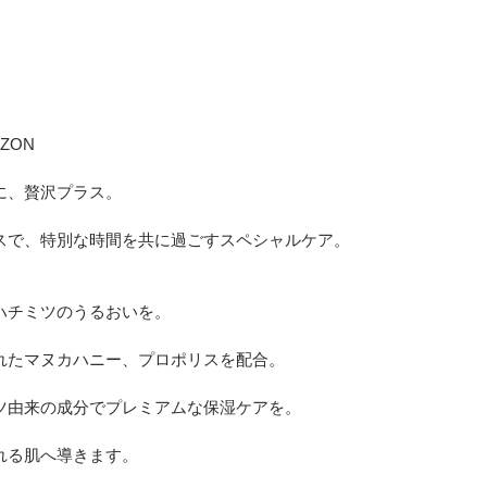
必須
ル
ZON
シーポリシーをご確認ください。
に、贅沢プラス。
スで、特別な時間を共に過ごすスペシャルケア。
プライバシーポリシーを確認しました。
ハチミツのうるおいを。
れたマヌカハニー、プロポリスを配合。
ツ由来の成分でプレミアムな保湿ケアを。
れる肌へ導きます。