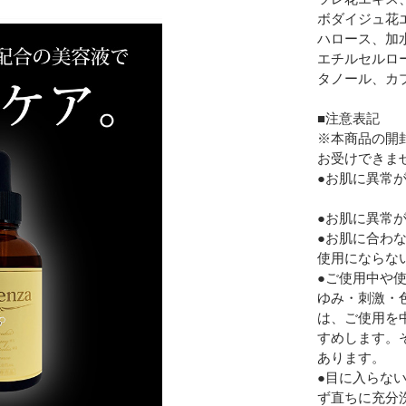
ボダイジュ花
ハロース、加
エチルセルロ
タノール、カ
■注意表記
※本商品の開
お受けできま
●お肌に異常
●お肌に異常
●お肌に合わ
使用にならな
●ご使用中や
ゆみ・刺激・
は、ご使用を
すめします。
あります。
●目に入らな
ず直ちに充分