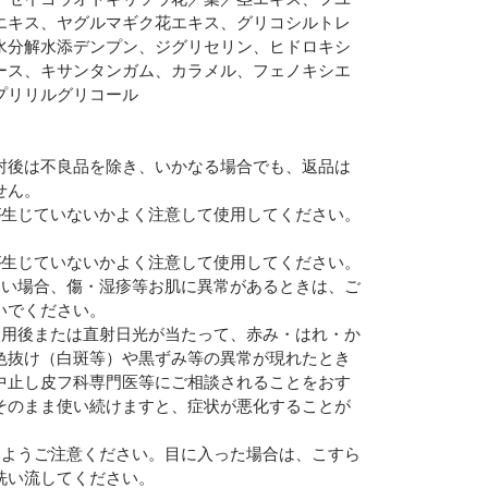
エキス、ヤグルマギク花エキス、グリコシルトレ
水分解水添デンプン、ジグリセリン、ヒドロキシ
ース、キサンタンガム、カラメル、フェノキシエ
プリリルグリコール
封後は不良品を除き、いかなる場合でも、返品は
せん。
が生じていないかよく注意して使用してください。
が生じていないかよく注意して使用してください。
ない場合、傷・湿疹等お肌に異常があるときは、ご
いでください。
使用後または直射日光が当たって、赤み・はれ・か
色抜け（白斑等）や黒ずみ等の異常が現れたとき
中止し皮フ科専門医等にご相談されることをおす
そのまま使い続けますと、症状が悪化することが
いようご注意ください。目に入った場合は、こすら
洗い流してください。