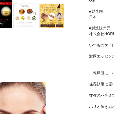
60ml
■製造国
日本
■製造販売元
Eメー
株式会社HORI
プライバ
いつものケア
濃厚エッセン
・乾燥肌に、
保湿効果に優
数種のハチミ
ハリと輝き溢