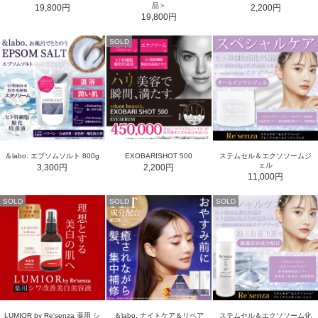
品＞
19,800円
2,200円
19,800円
SOLD
＆labo. エプソムソルト 800g
EXOBARISHOT 500
ステムセル＆エクソソームジ
ェル
3,300円
2,200円
11,000円
SOLD
SOLD
SOLD
LUMIOR by Re'senza 薬用 シ
＆labo. ナイトケア＆リペア
ステムセル＆エクソソーム化