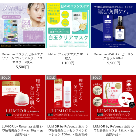
Re'senza ３ステムセル＆エク
＆labo. フェイスマスク 01 7
Re'senza W AHA in ピーリン
ソソーム プレミアムフェイス
枚入
グセラム 60mL
マスク 7枚入
1,100円
9,900円
5,500円
SOLD
SOLD
SOLD
LUMIOR by Re'senza 薬用 シ
LUMIOR by Re'senza 薬用 シ
LUMIOR by Re'senza 薬用 シ
ワ改善美白クリーム 30g ＜医
ワ改善美白エッセンスインロ
ワ改善美白マスク 7枚入 ＜医
薬部外品＞
ーション 150mL ＜医薬部外
薬部外品＞