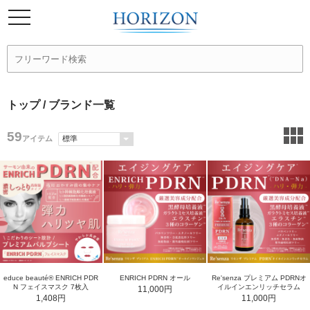
トップ
/ ブランド一覧
59
アイテム
educe beauté® ENRICH PDR
ENRICH PDRN オール
Re'senza プレミアム PDRNオ
N フェイスマスク 7枚入
イルインエンリッチセラム
11,000円
1,408円
11,000円