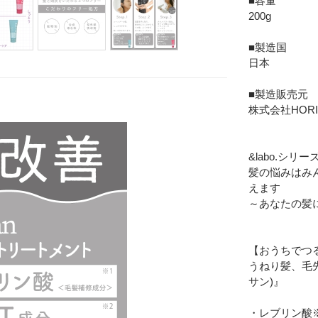
■容量
200g
■製造国
日本
Eメー
■製造販売元
プライバ
株式会社HORI
&labo.シリ
髪の悩みはみ
えます
～あなたの髪に
【おうちでつ
うねり髪、毛先
サン)』
・レブリン酸