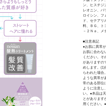
ン、ヒスチジ
レオニン、バ
ロイシン、フ
ド、セテアリ
料、ＢＧ、ト
－２Ｎａ、メ
■注意表記
●お肌に異常
お肌に合わな
ください。そ
がありますの
めします。(
らわれた場合
ような異常が
常のある部位
ように注意し
い。●本品は
とがあります
用ください。