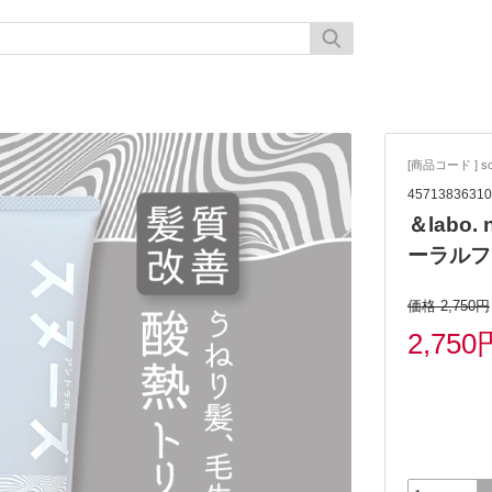
[商品コード ] sc
45713836310
＆labo
ーラルフ
価格 2,750円
2,750