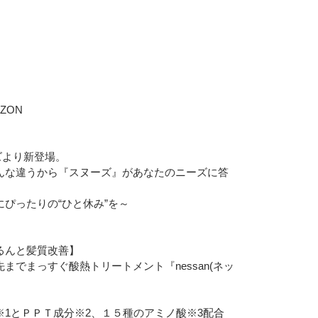
必須
ル
シーポリシーをご確認ください。
ZON
ーズより新登場。
んな違うから『スヌーズ』があなたのニーズに答
プライバシーポリシーを確認しました。
ぴったりの“ひと休み”を～
るんと髪質改善】
までまっすぐ酸熱トリートメント『nessan(ネッ
※1とＰＰＴ成分※2、１５種のアミノ酸※3配合