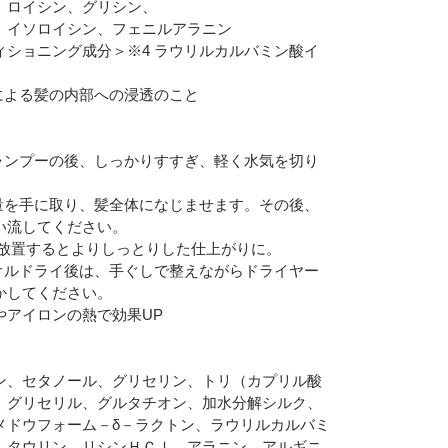
、ロイシン、グリシン、
、イソロイシン、フェニルアラニン
ィショニング成分＞※4 ラウリルカルバミン酸イ
合による髪の内部への浸透のこと
】シャンプーの後、しっかりすすぎ、軽く水気を切り
】適量を手に取り、髪全体になじませます。その後、
い流してください。
度、放置するとよりしっとりした仕上がりに。
】タオルドライ後は、手ぐしで整えながらドライヤー
かしてください。
やアイロンの熱で効果UP
ン、セタノール、グリセリン、トリ（カプリル酸
）グリセリル、グルタチオン、加水分解シルク、
メドウフォーム－δ－ラクトン、ラウリルカルバミ
、タウリン、リシンＨＣｌ、アラニン、アルギニ