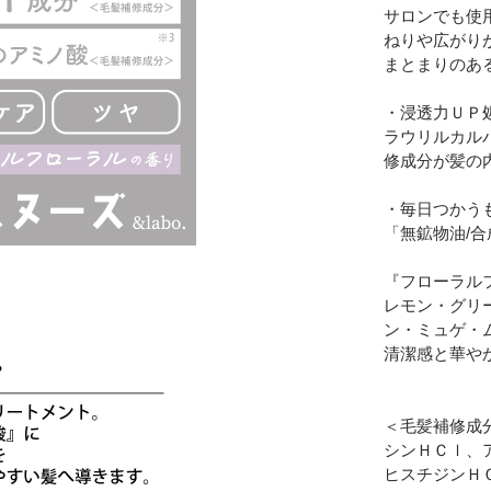
サロンでも使
ねりや広がり
まとまりのあ
・浸透力ＵＰ
ラウリルカル
修成分が髪の
・毎日つかう
「無鉱物油/
『フローラル
レモン・グリ
ン・ミュゲ・
清潔感と華や
＜毛髪補修成分
シンＨＣｌ、
ヒスチジンＨ