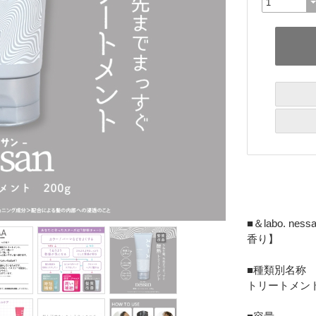
■＆labo. 
香り】
■種類別名称
トリートメン