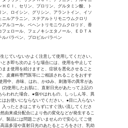
ンＨＣｌ、セリン、プロリン、グルタミン酸、ト
リン、ロイシン、グリシン、アラントイン、イソ
ェニルアラニン、ステアルトリモニウムクロリ
ルアルコール、ベヘントリモニウムクロリド、香
コフェロール、フェノキシエタノール、ＥＤＴＡ
チルパラベン、プロピルパラベン
が生じていないかよく注意して使用してください。
いとき即ち次のような場合には、使用を中止して
のまま使用を続けますと、症状を悪化させること
で、皮膚科専門医等にご相談されることをおすす
1)使用中、赤味、はれ、かゆみ、刺激等の異常があ
。(2)使用したお肌に、直射日光があたって上記の
あらわれた場合。●傷やはれもの、しっしん等、異
にはお使いにならないでください。●目に入らない
、入ったときはこすらずにすぐ洗い流してくださ
天然由来成分配合により色の変化などが発生するこ
が、製品には問題ございませんので安心してご使
●高温多湿や直射日光のあたるところをさけ、乳幼