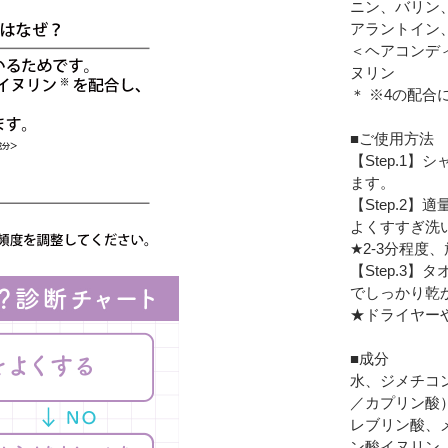
ニン、バリン
アラントイン
＜ヘアコンデ
ヌリン
＊ ※4の配
■ご使用方法
【Step.1
ます。
【Step.2
よくすすぎ洗
★2-3分程
【Step.3
でしっかり乾
★ドライヤー
■成分
水、ジメチコ
／カプリン酸
レブリン酸、
ン酸イヌリン