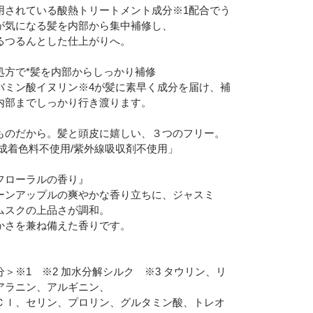
用されている酸熱トリートメント成分※1配合でう
が気になる髪を内部から集中補修し、
るつるんとした仕上がりへ。
処方で*髪を内部からしっかり補修
バミン酸イヌリン※4が髪に素早く成分を届け、補
内部までしっかり行き渡ります。
ものだから。髪と頭皮に嬉しい、３つのフリー。
合成着色料不使用/紫外線吸収剤不使用」
フローラルの香り』
ーンアップルの爽やかな香り立ちに、ジャスミ
ムスクの上品さが調和。
かさを兼ね備えた香りです。
＞※1 ※2 加水分解シルク ※3 タウリン、リ
アラニン、アルギニン、
Ｃｌ、セリン、プロリン、グルタミン酸、トレオ